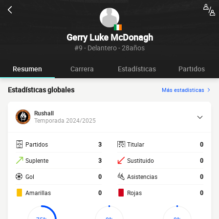
Gerry Luke McDonagh
#9 - Delantero - 28años
Resumen
Carrera
Estadísticas
Partidos
Estadísticas globales
Más estadísticas
Rushall
Temporada 2024/2025
Partidos
3
Titular
0
Suplente
3
Sustituido
0
Gol
0
Asistencias
0
Amarillas
0
Rojas
0