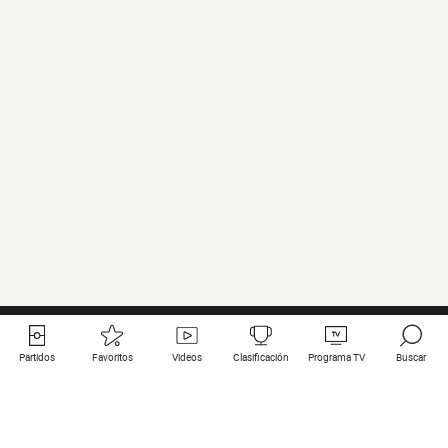
Partidos
Favoritos
Videos
Clasificación
Programa TV
Buscar
Enlaces útiles
Equipos
Todos los partidos
PSG
Partidos en directo
Bayern Munich