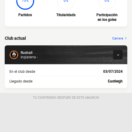
75%
0%
0%
Partidos
Titularidads
Participación
en los goles
Club actual
Carrera
Rushall
-
Inglaterra -
En el club desde
03/07/2024
Llegado desde
Eastleigh
TU CONTENIDO DESPUÉS DE ESTE ANUNCIO