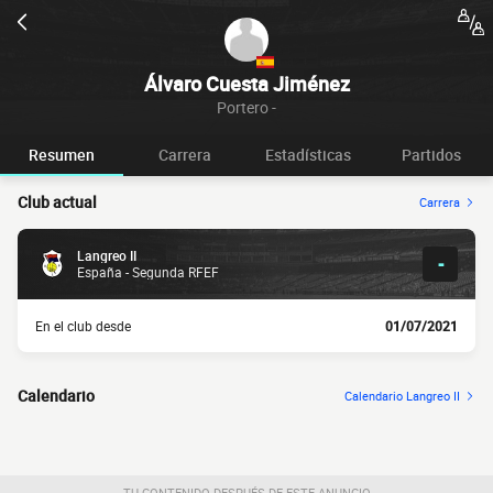
Álvaro Cuesta Jiménez
Portero -
Resumen
Carrera
Estadísticas
Partidos
Club actual
Carrera
Langreo II
-
España - Segunda RFEF
En el club desde
01/07/2021
Calendario
Calendario Langreo II
TU CONTENIDO DESPUÉS DE ESTE ANUNCIO