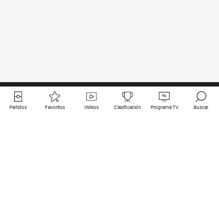
Partidos
Favoritos
Videos
Clasificación
Programa TV
Buscar
Enlaces útiles
Equipos
Todos los partidos
PSG
Partidos en directo
Bayern Munich
Últimos resultados
Real Madrid
Próximos partidos
Inter
Partidos en streaming
Juventus
Contacto
Manchester City
Menciones legales
Manchester United
Liverpool