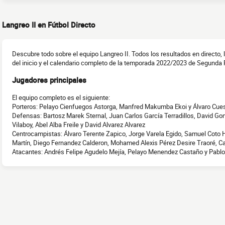
Langreo II en Fútbol Directo
Descubre todo sobre el equipo Langreo II. Todos los resultados en directo,
del inicio y el calendario completo de la temporada 2022/2023 de Segunda 
Jugadores principales
El equipo completo es el siguiente:
Porteros: Pelayo Cienfuegos Astorga, Manfred Makumba Ekoi y Álvaro Cue
Defensas: Bartosz Marek Sternal, Juan Carlos García Terradillos, David Go
Vilaboy, Abel Alba Freile y David Alvarez Alvarez
Centrocampistas: Álvaro Terente Zapico, Jorge Varela Egido, Samuel Coto 
Martín, Diego Fernandez Calderon, Mohamed Alexis Pérez Desire Traoré, Ca
Atacantes: Andrés Felipe Agudelo Mejía, Pelayo Menendez Castaño y Pablo