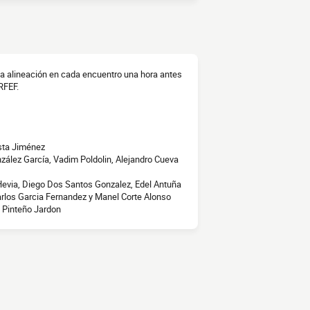
 la alineación en cada encuentro una hora antes
RFEF.
sta Jiménez
nzález García, Vadim Poldolin, Alejandro Cueva
Hevia, Diego Dos Santos Gonzalez, Edel Antuña
rlos Garcia Fernandez y Manel Corte Alonso
 Pinteño Jardon