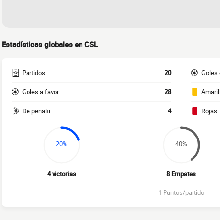
Estadísticas globales en CSL
Partidos
20
Goles 
Goles a favor
28
Amaril
De penalti
4
Rojas
20%
40%
4 victorias
8 Empates
1 Puntos/partido