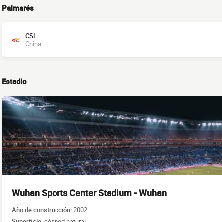
Palmarés
CSL
China
Estadio
Wuhan Sports Center Stadium - Wuhan
Año de construcción:
2002
Superficie:
césped natural