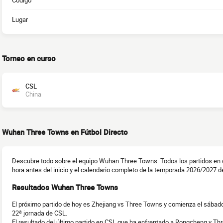
Código
Lugar
Torneo en curso
CSL
China
Wuhan Three Towns en Fútbol Directo
Descubre todo sobre el equipo Wuhan Three Towns. Todos los partidos en d
hora antes del inicio y el calendario completo de la temporada 2026/2027 d
Resultados Wuhan Three Towns
El próximo partido de hoy es Zhejiang vs Three Towns y comienza el sábado
22ª jornada de CSL.
El resultado del último partido en CSL que ha enfrentado a Rongcheng y Th