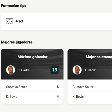
Formación tipo
4-3-3
Mejores jugadores
Máximo goleador
Mejor asistente
13
J. Cádiz
J. Cádiz
Gustavo Sauer
6
Gustavo Sauer
K. Bevis
4
K. Bevis