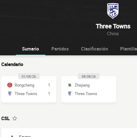
Three Towns
China
Sumario
Partidos
Clasificación
Plantilla
Calendario
01/08/26
08/08/26
Rongcheng
1
Zhejiang
Three Towns
1
Three Towns
CSL