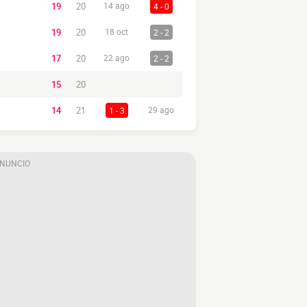
19
20
14 ago
4 - 0
19
20
18 oct
2 - 2
17
20
22 ago
2 - 2
15
20
14
21
1 - 3
29 ago
ANUNCIO