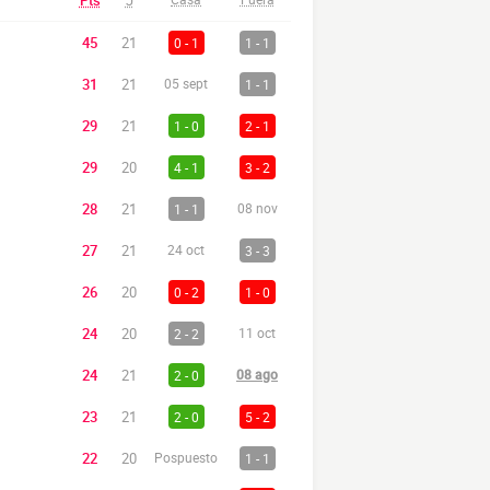
Pts
J
45
21
0 - 1
1 - 1
31
21
05 sept
1 - 1
29
21
1 - 0
2 - 1
29
20
4 - 1
3 - 2
28
21
1 - 1
08 nov
27
21
24 oct
3 - 3
26
20
0 - 2
1 - 0
24
20
2 - 2
11 oct
24
21
2 - 0
08 ago
23
21
2 - 0
5 - 2
22
20
Pospuesto
1 - 1