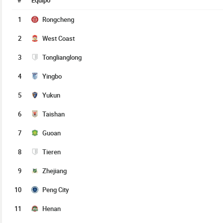
#
Equipo
1
Rongcheng
2
West Coast
3
Tonglianglong
4
Yingbo
5
Yukun
6
Taishan
7
Guoan
8
Tieren
9
Zhejiang
10
Peng City
11
Henan