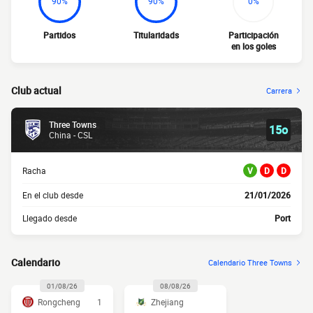
90%
90%
0%
Partidos
Titularidads
Participación
en los goles
Club actual
Carrera
Three Towns
15o
China - CSL
Racha
V
D
D
En el club desde
21/01/2026
Llegado desde
Port
Calendario
Calendario Three Towns
01/08/26
08/08/26
Rongcheng
1
Zhejiang