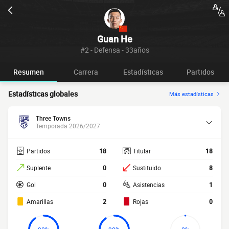
Guan He
#2 - Defensa - 33años
Resumen
Carrera
Estadísticas
Partidos
Estadísticas globales
Más estadísticas
Three Towns
Temporada 2026/2027
Partidos
18
Titular
18
Suplente
0
Sustituido
8
Gol
0
Asistencias
1
Amarillas
2
Rojas
0