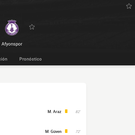
Afyonspor
ción
Pronóstico
M. Araz
82'
M. Güven
72'