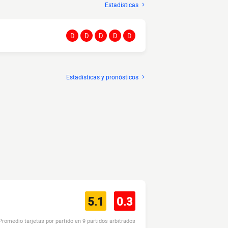
Estadísticas
D
D
D
D
D
Estadísticas y pronósticos
5.1
0.3
Promedio tarjetas por partido en 9 partidos arbitrados