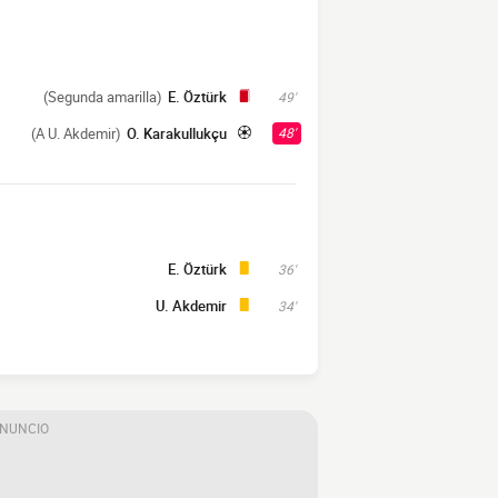
(Segunda amarilla)
E. Öztürk
49'
(A U. Akdemir)
O. Karakullukçu
48'
E. Öztürk
36'
U. Akdemir
34'
ANUNCIO