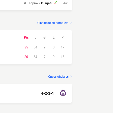
(O. Toprak)
B. Ajeti
46'
Clasificación completa
Pts
J
G
E
P
35
34
9
8
17
30
34
7
9
18
Onces oficiales
4-2-3-1