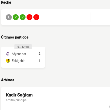
Racha
E
V
V
D
D
Últimos partidos
03/12/18
Afyonspor
2
Eskişehir
1
Árbitros
Kadir Sağlam
árbitro principal