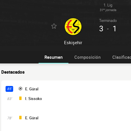
1. Lig
31ª jornada
Terminado
3
1
-
Eskişehir
Resumen
Composición
Clasifica
Destacados
E. Güral
85'
I. Sissoko
83'
E. Güral
78'