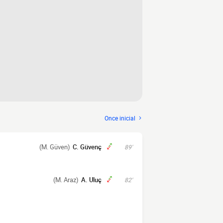
Once inicial
(M. Güven)
C. Güvenç
89'
(M. Araz)
A. Uluç
82'