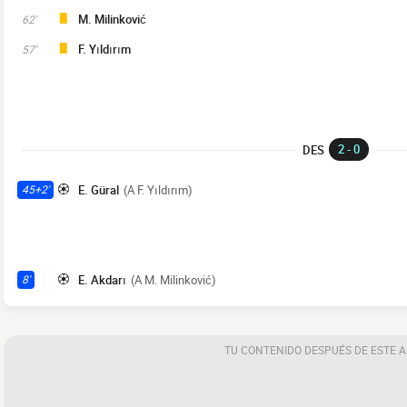
M. Milinković
62'
F. Yıldırım
57'
2 - 0
DES
E. Güral
(A F. Yıldırım)
45+2'
E. Akdarı
(A M. Milinković)
8'
TU CONTENIDO DESPUÉS DE ESTE 