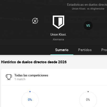
Estadísticas en duelos direct
Union Klost. vs Altglienicke
VS
Union Klost.
Alemania
Sumario
Partidos
Pro
Histórico de duelos directos desde 2026
Todas las competiciones
1 match
0%
0%