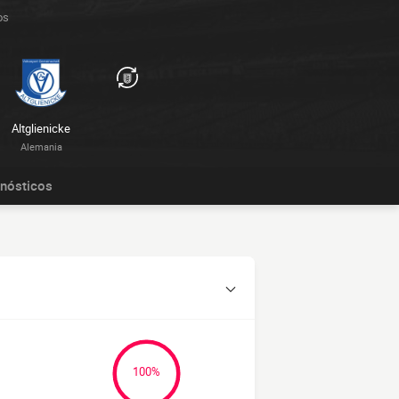
os
Altglienicke
Alemania
nósticos
100%