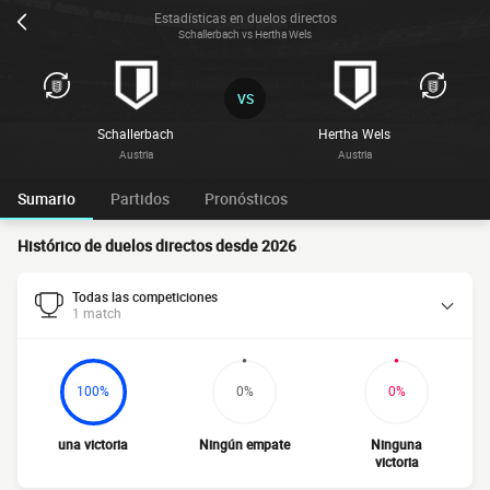
Estadísticas en duelos directos
Schallerbach vs Hertha Wels
VS
Schallerbach
Hertha Wels
Austria
Austria
Sumario
Partidos
Pronósticos
Histórico de duelos directos desde 2026
Todas las competiciones
1 match
100%
0%
0%
una victoria
Ningún empate
Ninguna
victoria