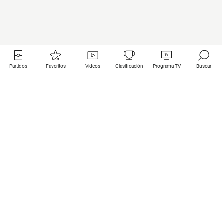
Partidos
Favoritos
Videos
Clasificación
Programa TV
Buscar
Enlaces útiles
Equipos
Todos los partidos
PSG
Partidos en directo
Bayern Munich
Últimos resultados
Real Madrid
Próximos partidos
Inter
Partidos en streaming
Juventus
Contacto
Manchester City
Menciones legales
Manchester United
Liverpool