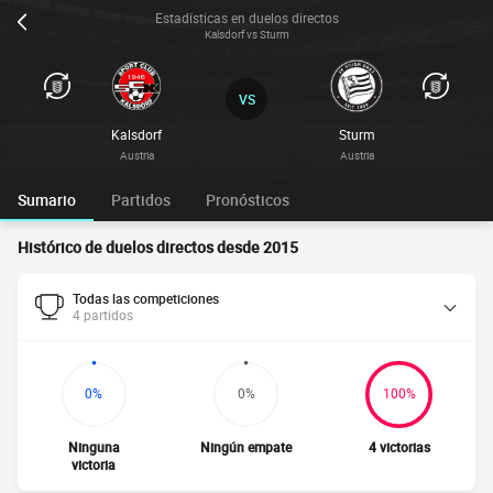
Estadísticas en duelos directos
Kalsdorf vs Sturm
VS
Kalsdorf
Sturm
Austria
Austria
Sumario
Partidos
Pronósticos
Histórico de duelos directos desde 2015
Todas las competiciones
4 partidos
0%
0%
100%
Ninguna
Ningún empate
4 victorias
victoria