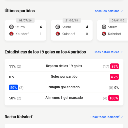
Últimos partidos
Todos los partidos
08/07/26
21/02/18
09/01/16
Sturm
4
Sturm
4
Sturm
Kalsdorf
1
Kalsdorf
0
Kalsdorf
Estadísticas de los 19 goles en los 4 partidos
Más estadísticas
Reparto de los 19 goles
11%
(2)
(17)
89%
Goles por partido
0.5
4.25
Ningún gol anotado
50%
(2)
(0)
0%
Al menos 1 gol marcado
50%
(2)
(4)
100%
Racha Kalsdorf
Resultados Kalsdorf