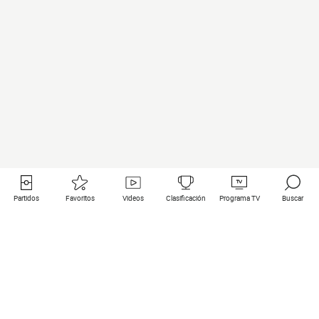
Partidos
Favoritos
Videos
Clasificación
Programa TV
Buscar
Enlaces útiles
Equipos
Todos los partidos
PSG
Partidos en directo
Bayern Munich
Últimos resultados
Real Madrid