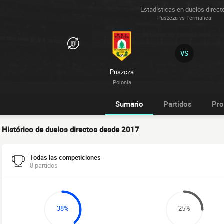
Estadísticas en duelos direct
Puszcza vs Termalica
VS
Puszcza
Polonia
Sumario
Partidos
Pro
Histórico de duelos directos desde 2017
Todas las competiciones
8 partidos
38%
25%