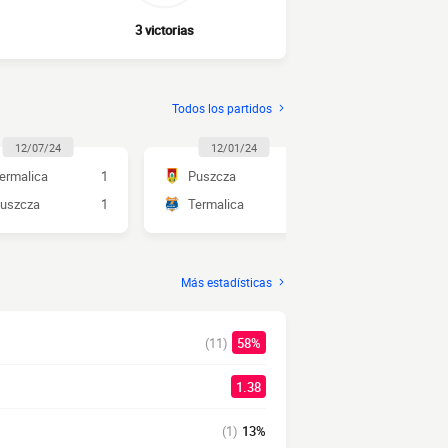
3 victorias
Todos los partidos
12/07/24
12/01/24
03/02/2
ermalica
1
Puszcza
2
Termalica
uszcza
1
Termalica
1
Puszcza
Más estadísticas
(11)
58%
1.38
(1)
13%