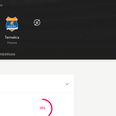
os
Termalica
Polonia
nósticos
38%