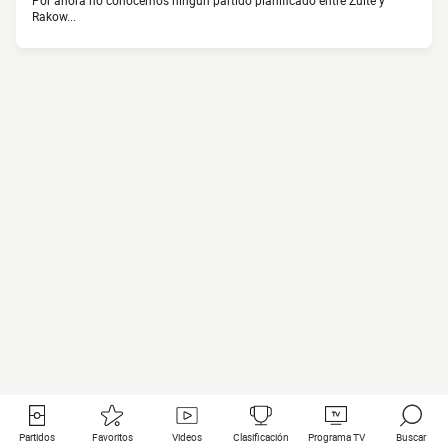
Por ahora no conocemos ningún partido planificado entre Zulte y
Rakow...
Partidos
Favoritos
Videos
Clasificación
Programa TV
Buscar