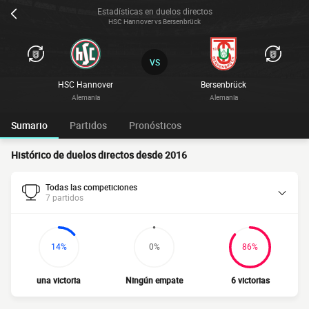
Estadísticas en duelos directos
HSC Hannover vs Bersenbrück
VS
HSC Hannover
Bersenbrück
Alemania
Alemania
Sumario
Partidos
Pronósticos
Histórico de duelos directos desde 2016
Todas las competiciones
7 partidos
14%
0%
86%
una victoria
Ningún empate
6 victorias