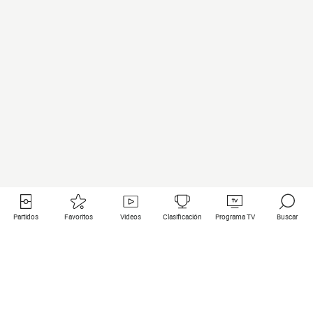
Partidos
Favoritos
Videos
Clasificación
Programa TV
Buscar
Enlaces útiles
Equipos
Todos los partidos
PSG
Partidos en directo
Bayern Munich