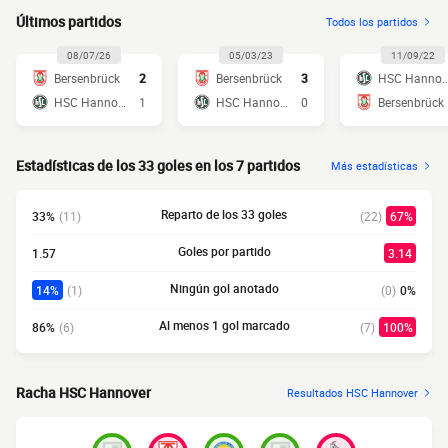
Últimos partidos
Todos los partidos
08/07/26
05/03/23
11/09/22
Bersenbrück
2
Bersenbrück
3
HSC Hanno
HSC Hannover
1
HSC Hannover
0
Bersenbrück
Estadísticas de los 33 goles en los 7 partidos
Más estadísticas
Reparto de los 33 goles
33%
(11)
(22)
67%
Goles por partido
1.57
3.14
Ningún gol anotado
14%
(1)
(0)
0%
Al menos 1 gol marcado
86%
(6)
(7)
100%
Racha HSC Hannover
Resultados HSC Hannover