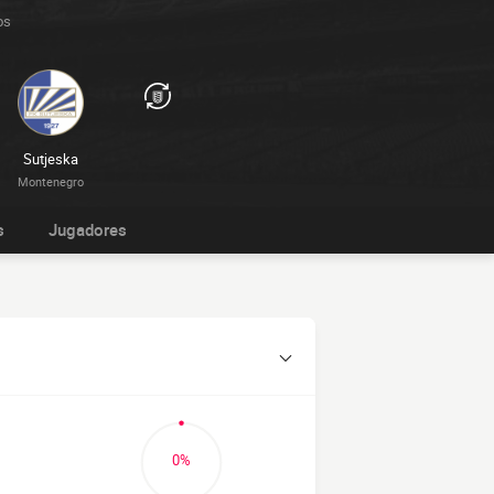
os
Sutjeska
Montenegro
s
Jugadores
0%