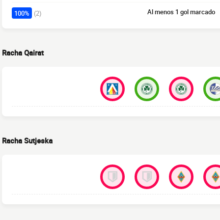
Al menos 1 gol marcado
100%
(2)
Racha Qairat
Racha Sutjeska