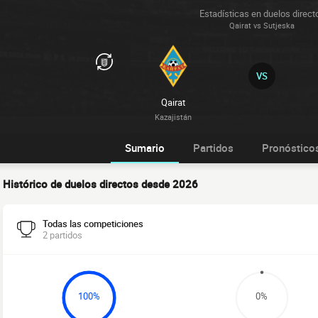
Estadísticas en duelos direct
Qairat vs Sutjeska
VS
Qairat
Kazajistán
Sumario
Partidos
Pronóstico
Histórico de duelos directos desde 2026
Todas las competiciones
2 partidos
100%
0%