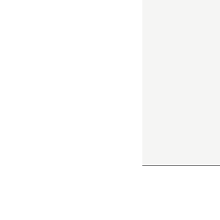
Enlaces útiles