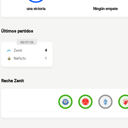
una victoria
Ningún empate
Últimos partidos
08/07/26
Zenit
4
Neftchi
1
Racha Zenit