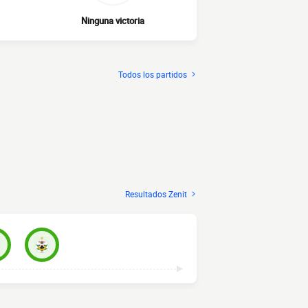
Ninguna victoria
Todos los partidos
Resultados Zenit