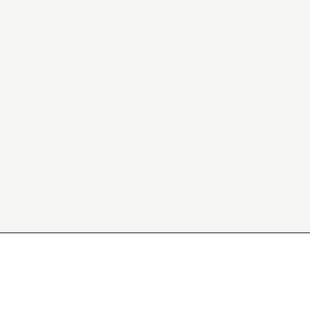
Equipos