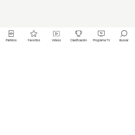
Partidos
Favoritos
Videos
Clasificación
Programa TV
Buscar
Enlaces útiles
Equipos
Todos los partidos
PSG
Partidos en directo
Bayern Munich
Últimos resultados
Real Madrid
Próximos partidos
Inter
Partidos en streaming
Juventus
Contacto
Manchester City
Menciones legales
Manchester United
Liverpool