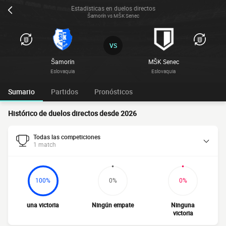
Estadísticas en duelos directos
Šamorín vs MŠK Senec
VS
Šamorín
MŠK Senec
Eslovaquia
Eslovaquia
Sumario
Partidos
Pronósticos
Histórico de duelos directos desde 2026
Todas las competiciones
1 match
100%
0%
0%
una victoria
Ningún empate
Ninguna
victoria