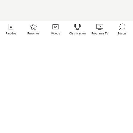
Partidos
Favoritos
Videos
Clasificación
Programa TV
Buscar
Enlaces útiles
Equipos
Todos los partidos
PSG
Partidos en directo
Bayern Munich
Últimos resultados
Real Madrid
Próximos partidos
Inter
Partidos en streaming
Juventus
Contacto
Manchester City
Menciones legales
Manchester United
Liverpool