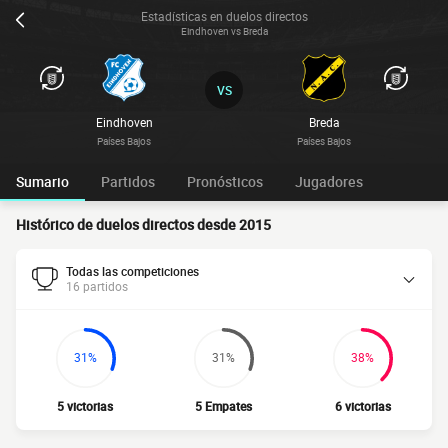
Estadísticas en duelos directos
Eindhoven vs Breda
VS
Eindhoven
Breda
Países Bajos
Países Bajos
Sumario
Partidos
Pronósticos
Jugadores
Histórico de duelos directos desde 2015
Todas las competiciones
16 partidos
31%
31%
38%
5 victorias
5 Empates
6 victorias