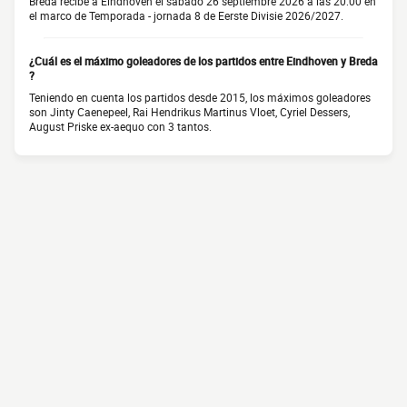
Breda recibe a Eindhoven el sábado 26 septiembre 2026 a las 20:00 en
el marco de Temporada - jornada 8 de Eerste Divisie 2026/2027.
¿Cuál es el máximo goleadores de los partidos entre Eindhoven y Breda
?
Teniendo en cuenta los partidos desde 2015, los máximos goleadores
son Jinty Caenepeel, Rai Hendrikus Martinus Vloet, Cyriel Dessers,
August Priske ex-aequo con 3 tantos.