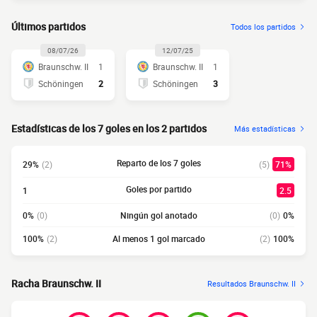
Últimos partidos
Todos los partidos
08/07/26
12/07/25
Braunschw. II
1
Braunschw. II
1
Schöningen
2
Schöningen
3
Estadísticas de los 7 goles en los 2 partidos
Más estadísticas
Reparto de los 7 goles
29%
(2)
(5)
71%
Goles por partido
1
2.5
0%
(0)
Ningún gol anotado
(0)
0%
100%
(2)
Al menos 1 gol marcado
(2)
100%
Racha Braunschw. II
Resultados Braunschw. II