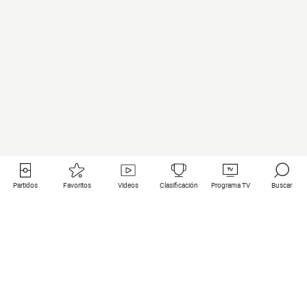
Partidos
Favoritos
Videos
Clasificación
Programa TV
Buscar
Enlaces útiles
Equipos
Todos los partidos
PSG
Partidos en directo
Bayern Munich
Últimos resultados
Real Madrid
Próximos partidos
Inter