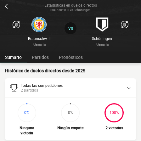
Estadísticas en duelos directos
Braunschw. II vs Schöningen
VS
Braunschw. II
Schöningen
Alemania
Alemania
Sumario
Partidos
Pronósticos
Histórico de duelos directos desde 2025
Todas las competiciones
2 partidos
0%
0%
100%
Ninguna
Ningún empate
2 victorias
victoria