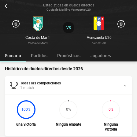
Estadísticas en duelos directos
Costa de Marfil vs Venezuela U20
VS
Costa de Marfil
Venezuela U20
Costa de Marfil
Venezuela
Sumario
Partidos
Pronósticos
Jugadores
Histórico de duelos directos desde 2026
Todas las competiciones
1 match
100%
0%
0%
una victoria
Ningún empate
Ninguna
victoria