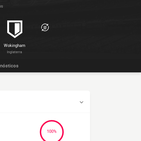
os
Wokingham
Inglaterra
nósticos
100%