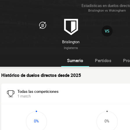
Estadísticas en duelos direct
Brislington vs Wokingham
VS
Brislington
Inglaterra
Sumario
Partidos
Pro
Histórico de duelos directos desde 2025
Todas las competiciones
1 match
0%
0%