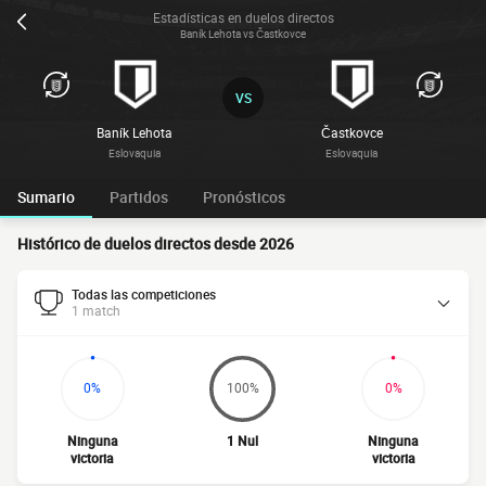
Estadísticas en duelos directos
Baník Lehota vs Častkovce
VS
Baník Lehota
Častkovce
Eslovaquia
Eslovaquia
Sumario
Partidos
Pronósticos
Histórico de duelos directos desde 2026
Todas las competiciones
1 match
0%
100%
0%
Ninguna
1 Nul
Ninguna
victoria
victoria