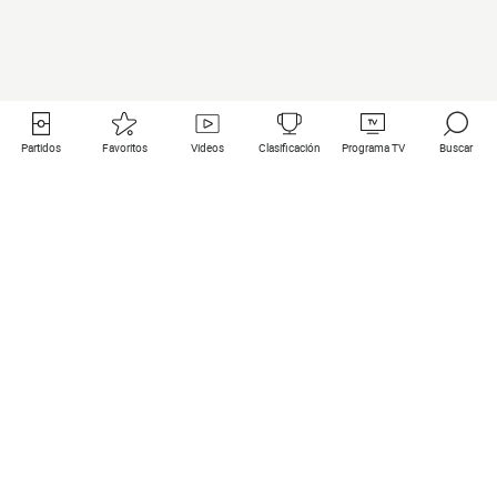
Partidos
Favoritos
Videos
Clasificación
Programa TV
Buscar
Enlaces útiles
Equipos
Todos los partidos
PSG
Partidos en directo
Bayern Munich
Últimos resultados
Real Madrid
Próximos partidos
Inter
Partidos en streaming
Juventus
Contacto
Manchester City
Menciones legales
Manchester United
Liverpool