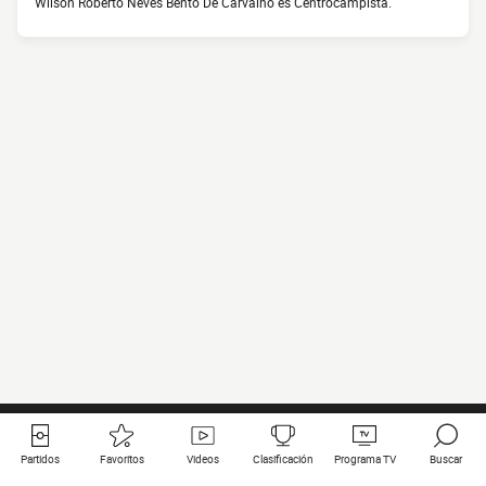
Wilson Roberto Neves Bento De Carvalho es Centrocampista.
Partidos
Favoritos
Videos
Clasificación
Programa TV
Buscar