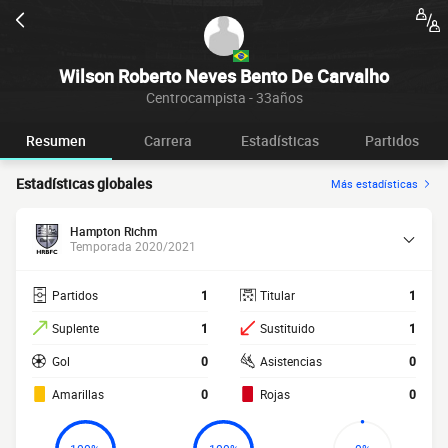
Wilson Roberto Neves Bento De Carvalho
Centrocampista - 33años
Resumen
Carrera
Estadísticas
Partidos
Estadísticas globales
Más estadísticas
Hampton Richm
Temporada 2020/2021
Partidos
1
Titular
1
Suplente
1
Sustituido
1
Gol
0
Asistencias
0
Amarillas
0
Rojas
0