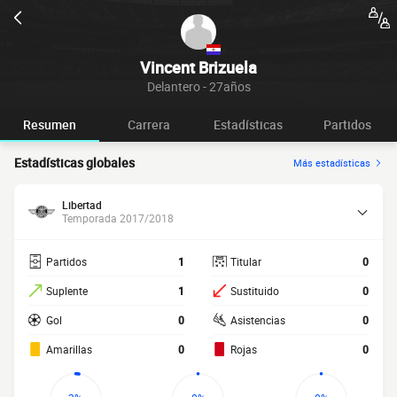
Vincent Brizuela
Delantero - 27años
Resumen
Carrera
Estadísticas
Partidos
Estadísticas globales
Más estadísticas
Libertad
Temporada 2017/2018
Partidos
1
Titular
0
Suplente
1
Sustituido
0
Gol
0
Asistencias
0
Amarillas
0
Rojas
0