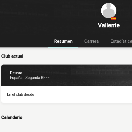
Valiente
Resumen
Carrera
Estadístic
Club actual
Deusto
España - Segunda RFEF
En el club desde
Calendario