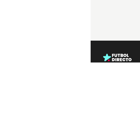
Enlaces útiles
Todos los partidos
Partidos en directo
Últimos resultados
Próximos partidos
Partidos en streami
Contacto
Menciones legales