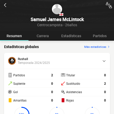
Samuel James McLintock
Centrocampista - 26años
Resumen
Carrera
Estadísticas
Partidos
Estadísticas globales
Más estadísticas
Rushall
Temporada 2024/2025
Partidos
2
Titular
0
Suplente
0
Sustituido
2
Gol
0
Asistencias
0
Amarillas
0
Rojas
0