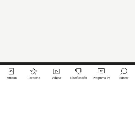
Partidos
Favoritos
Videos
Clasificación
Programa TV
Buscar
Enlaces útiles
Equipos
Todos los partidos
PSG
Partidos en directo
Bayern Munich
Últimos resultados
Real Madrid
Próximos partidos
Inter
Partidos en streaming
Juventus
Contacto
Manchester City
Menciones legales
Manchester United