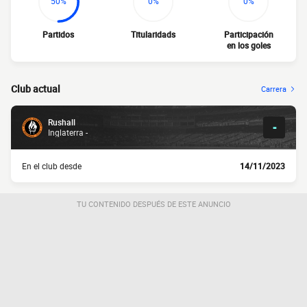
50%
0%
0%
Partidos
Titularidads
Participación
en los goles
Club actual
Carrera
Rushall
-
Inglaterra -
En el club desde
14/11/2023
TU CONTENIDO DESPUÉS DE ESTE ANUNCIO