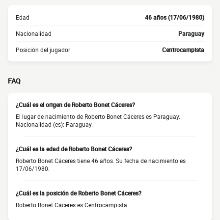
Edad
46 años (17/06/1980)
Nacionalidad
Paraguay
Posición del jugador
Centrocampista
FAQ
¿Cuál es el origen de Roberto Bonet Cáceres?
El lugar de nacimiento de Roberto Bonet Cáceres es Paraguay.
Nacionalidad (es): Paraguay.
¿Cuál es la edad de Roberto Bonet Cáceres?
Roberto Bonet Cáceres tiene 46 años. Su fecha de nacimiento es
17/06/1980.
¿Cuál es la posición de Roberto Bonet Cáceres?
Roberto Bonet Cáceres es Centrocampista.