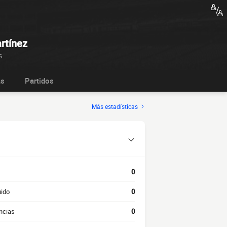
rtínez
s
as
Partidos
Más estadísticas
0
uido
0
ncias
0