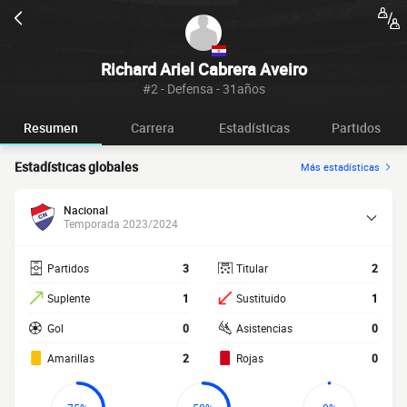
Richard Ariel Cabrera Aveiro
#2 - Defensa - 31años
Resumen
Carrera
Estadísticas
Partidos
Estadísticas globales
Más estadísticas
Nacional
Temporada 2023/2024
Partidos
3
Titular
2
Suplente
1
Sustituido
1
Gol
0
Asistencias
0
Amarillas
2
Rojas
0