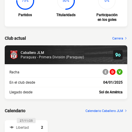
75%
50%
0%
Partidos
Titularidads
Participación
en los goles
Club actual
Carrera
Caballero JLM
9o
Paraguay - Primera División (Paraguay)
Racha
E
D
V
En el club desde
04/01/2025
Llegado desde
Sol de América
Calendario
Calendario Caballero JLM
27/11/25
Libertad
2