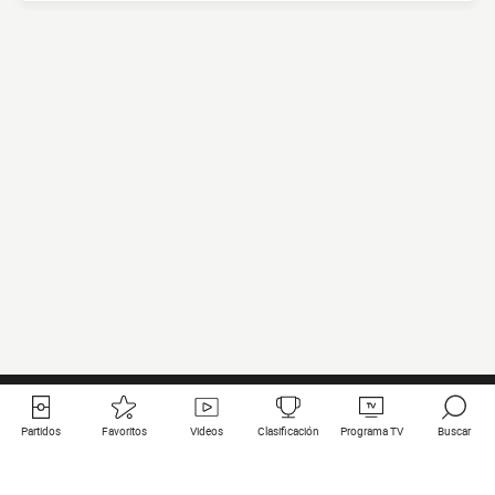
Partidos
Favoritos
Videos
Clasificación
Programa TV
Buscar
Enlaces útiles
Equipos