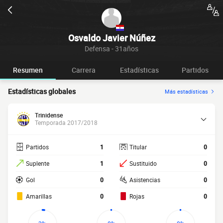
Osvaldo Javier Núñez
Defensa - 31años
Resumen
Carrera
Estadísticas
Partidos
Estadísticas globales
Más estadísticas
Trinidense
Temporada 2017/2018
Partidos
1
Titular
0
Suplente
1
Sustituido
0
Gol
0
Asistencias
0
Amarillas
0
Rojas
0