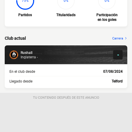
75%
0%
0%
Partidos
Titularidads
Participación
en los goles
Club actual
Carrera
Rushall
-
Inglaterra -
En el club desde
07/08/2024
Llegado desde
Telford
TU CONTENIDO DESPUÉS DE ESTE ANUNCIO