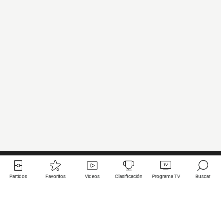
Partidos
Favoritos
Videos
Clasificación
Programa TV
Buscar
Enlaces útiles
Equipos
Todos los partidos
PSG
Partidos en directo
Bayern Munich