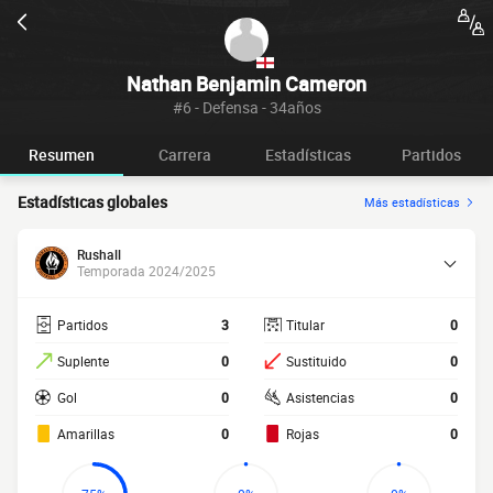
Nathan Benjamin Cameron
#6 - Defensa - 34años
Resumen
Carrera
Estadísticas
Partidos
Estadísticas globales
Más estadísticas
Rushall
Temporada 2024/2025
Partidos
3
Titular
0
Suplente
0
Sustituido
0
Gol
0
Asistencias
0
Amarillas
0
Rojas
0