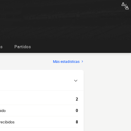
as
Partidos
Más estadísticas
2
uido
0
recibidos
8