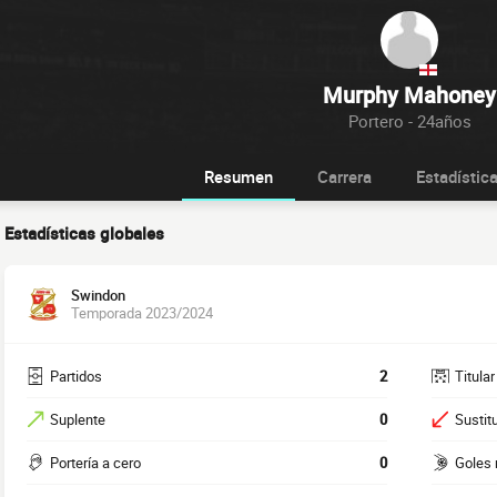
Murphy Mahoney
Portero - 24años
Resumen
Carrera
Estadístic
Estadísticas globales
Swindon
Temporada 2023/2024
Partidos
2
Titular
Suplente
0
Sustit
Portería a cero
0
Goles 