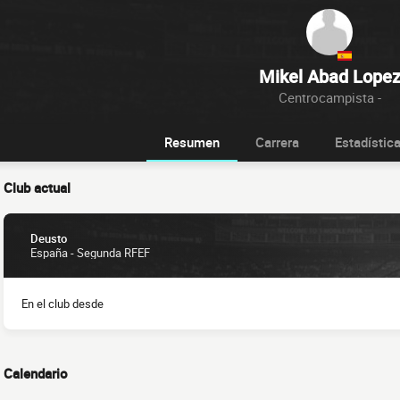
Mikel Abad Lope
Centrocampista -
Resumen
Carrera
Estadístic
Club actual
Deusto
España - Segunda RFEF
En el club desde
Calendario