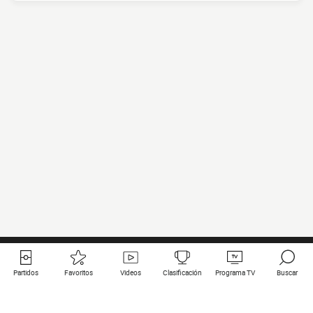
Partidos
Favoritos
Videos
Clasificación
Programa TV
Buscar
Enlaces útiles
Equipos