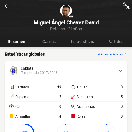
Miguel Ángel Chavez David
Defensa - 31años
Resumen
Carrera
Estadísticas
Partidos
Estadísticas globales
Más estadísticas
Capiatá
Temporada 2017/2018
Partidos
19
Titular
0
Suplente
2
Sustituido
5
Gol
0
Asistencias
0
Amarillas
4
Rojas
0