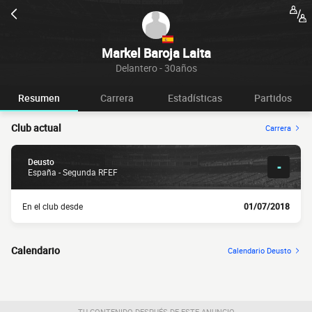
Markel Baroja Laita
Delantero - 30años
Resumen
Carrera
Estadísticas
Partidos
Club actual
Carrera
Deusto
-
España - Segunda RFEF
En el club desde
01/07/2018
Calendario
Calendario Deusto
TU CONTENIDO DESPUÉS DE ESTE ANUNCIO