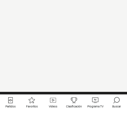
Partidos
Favoritos
Videos
Clasificación
Programa TV
Buscar
Enlaces útiles
Equipos
Todos los partidos
PSG