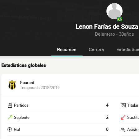
Lenon Farías de Souza
Delantero - 30años
Resumen
Carrera
Estadístic
Estadísticas globales
Guaraní
Temporada 2018/2019
Partidos
4
Titular
Suplente
2
Sustit
Gol
0
Asiste