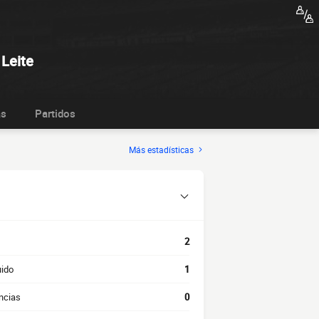
 Leite
as
Partidos
Más estadísticas
2
uido
1
ncias
0