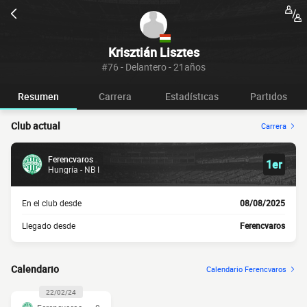
Krisztián Lisztes
#76 - Delantero - 21años
Resumen
Carrera
Estadísticas
Partidos
Club actual
Carrera
Ferencvaros
1er
Hungría - NB I
En el club desde
08/08/2025
Llegado desde
Ferencvaros
Calendario
Calendario Ferencvaros
22/02/24