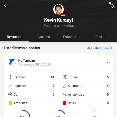
Kevin Kuranyi
Delantero - 44años
Resumen
Carrera
Estadísticas
Partidos
Estadísticas globales
Más estadísticas
Hoffenheim
Temporada 2015/2016
Partidos
14
Titular
5
Suplente
9
Sustituido
4
Gol
0
Asistencias
0
Amarillas
0
Rojas
0