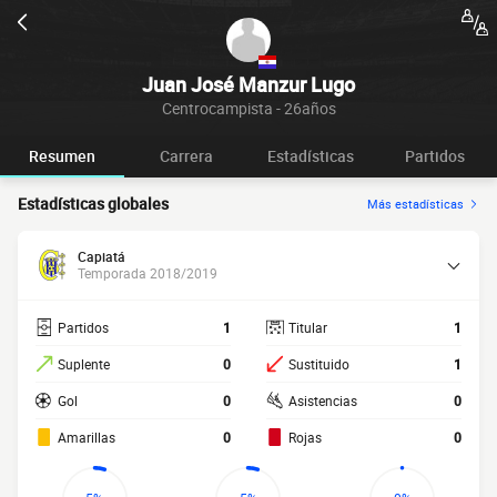
Juan José Manzur Lugo
Centrocampista - 26años
Resumen
Carrera
Estadísticas
Partidos
Estadísticas globales
Más estadísticas
Capiatá
Temporada 2018/2019
Partidos
1
Titular
1
Suplente
0
Sustituido
1
Gol
0
Asistencias
0
Amarillas
0
Rojas
0