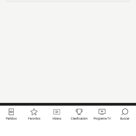
Partidos
Favoritos
Videos
Clasificación
Programa TV
Buscar
Enlaces útiles
Equipos