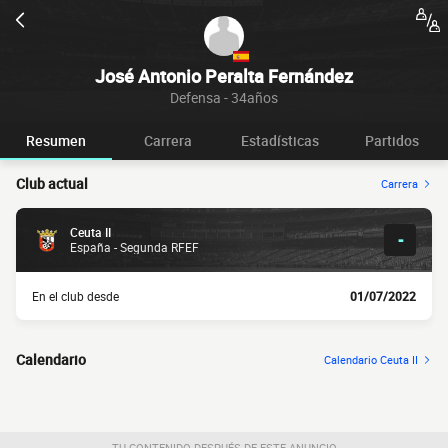
José Antonio Peralta Fernández
Defensa - 34años
Resumen
Carrera
Estadísticas
Partidos
Club actual
Carrera
Ceuta II
-
España - Segunda RFEF
En el club desde
01/07/2022
Calendario
Calendario Ceuta II
TU CONTENIDO DESPUÉS DE ESTE ANUNCIO