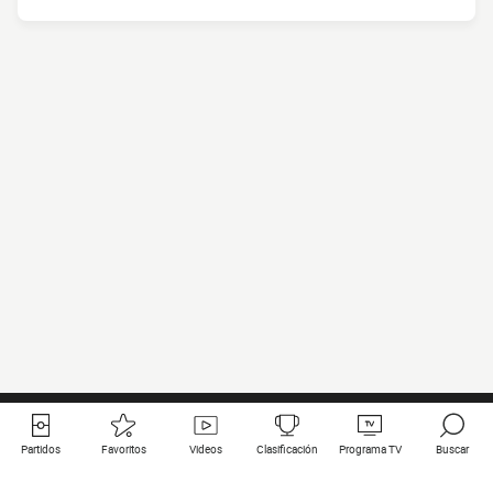
Partidos
Favoritos
Videos
Clasificación
Programa TV
Buscar
Enlaces útiles
Equipos