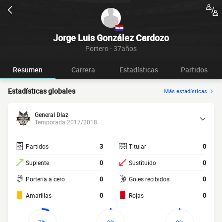
Jorge Luis González Cardozo
Portero - 37años
Resumen
Carrera
Estadísticas
Partidos
Estadísticas globales
Más estadísticas
General Díaz
Temporada 2017/2018
Partidos
3
Titular
0
Suplente
0
Sustituido
0
Portería a cero
0
Goles recibidos
0
Amarillas
0
Rojas
0