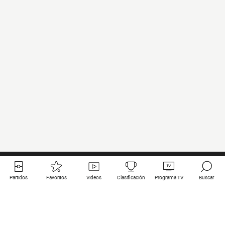
Partidos
Favoritos
Videos
Clasificación
Programa TV
Buscar
Enlaces útiles
Equipos
Todos los partidos
PSG
Partidos en directo
Bayern Munich