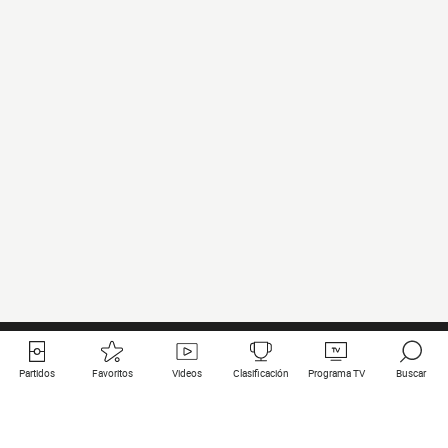
Partidos
Favoritos
Videos
Clasificación
Programa TV
Buscar
Enlaces útiles
Equipos
Todos los partidos
PSG