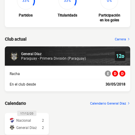
33%
33%
0%
Partidos
Titularidads
Participación
en los goles
Club actual
Carrera
General Díaz
12o
Paraguay - Primera División (Paraguay)
Racha
E
D
D
En el club desde
30/05/2018
Calendario
Calendario General Díaz
17/12/20
Nacional
2
General Díaz
2