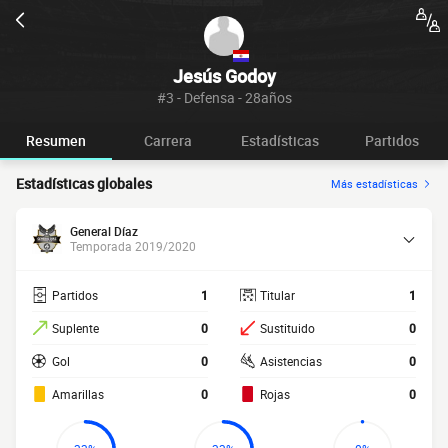
Jesús Godoy
#3 - Defensa - 28años
Resumen
Carrera
Estadísticas
Partidos
Estadísticas globales
Más estadísticas
General Díaz
Temporada 2019/2020
Partidos
1
Titular
1
Suplente
0
Sustituido
0
Gol
0
Asistencias
0
Amarillas
0
Rojas
0