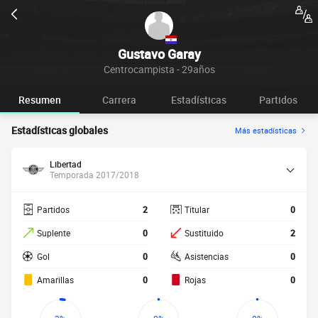
Gustavo Garay
Centrocampista - 29años
Resumen
Carrera
Estadísticas
Partidos
Estadísticas globales
Más estadísticas
Libertad
Temporada 2017/2018
Partidos
2
Titular
0
Suplente
0
Sustituido
2
Gol
0
Asistencias
0
Amarillas
0
Rojas
0