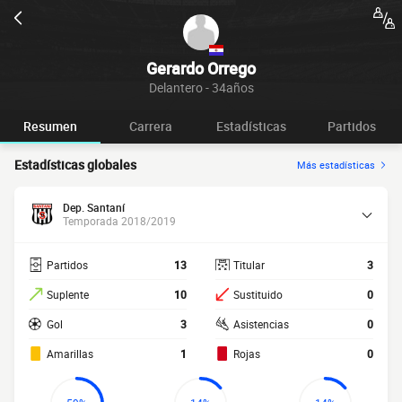
Gerardo Orrego
Delantero - 34años
Resumen
Carrera
Estadísticas
Partidos
Estadísticas globales
Más estadísticas
Dep. Santaní
Temporada 2018/2019
Partidos
13
Titular
3
Suplente
10
Sustituido
0
Gol
3
Asistencias
0
Amarillas
1
Rojas
0