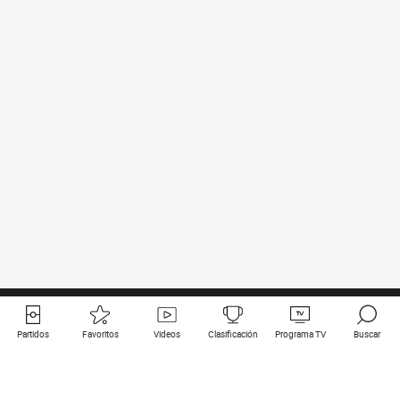
Partidos
Favoritos
Videos
Clasificación
Programa TV
Buscar
Enlaces útiles
Equipos
Todos los partidos
PSG