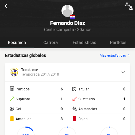
Fernando Díaz
Centrocampista - 30años
Resumen
Carrera
Estadísticas
Partidos
Estadísticas globales
Más estadísticas
Trinidense
Temporada 2017/2018
Partidos
6
Titular
0
Suplente
1
Sustituido
1
Gol
0
Asistencias
0
Amarillas
3
Rojas
0