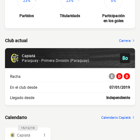
23%
23%
0%
Partidos
Titularidads
Participación
en los goles
Club actual
Carrera
Capiatá
8o
Paraguay - Primera División (Paraguay)
Racha
E
D
D
En el club desde
07/01/2019
Llegado desde
Independiente
Calendario
Calendario Capiatá
15/12/19
Capiatá
1