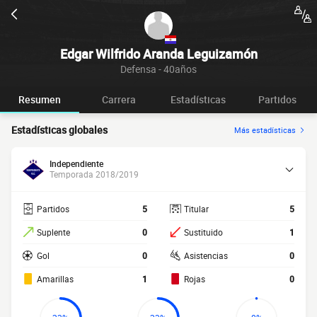
Edgar Wilfrido Aranda Leguizamón
Defensa - 40años
Resumen
Carrera
Estadísticas
Partidos
Estadísticas globales
Más estadísticas
Independiente
Temporada 2018/2019
Partidos
5
Titular
5
Suplente
0
Sustituido
1
Gol
0
Asistencias
0
Amarillas
1
Rojas
0