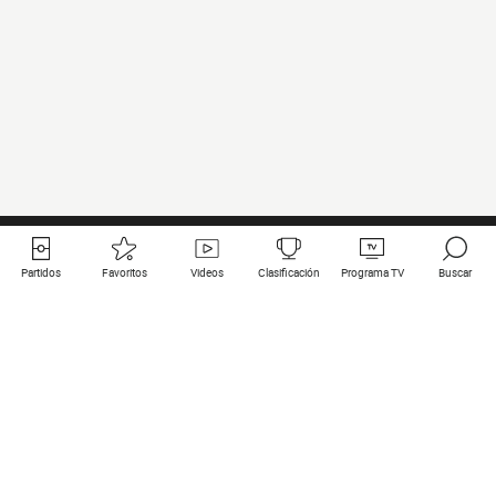
Partidos
Favoritos
Videos
Clasificación
Programa TV
Buscar
Enlaces útiles
Equipos
Todos los partidos
PSG
Partidos en directo
Bayern Munich
Últimos resultados
Real Madrid
Próximos partidos
Inter
Partidos en streaming
Juventus
Contacto
Manchester City
Menciones legales
Manchester United