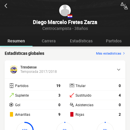
Diego Marcelo Fretes Zarza
Centrocampista - 38años
Resumen
Carrera
Estadísticas
Partidos
Estadísticas globales
Más estadísticas
Trinidense
Temporada 2017/2018
Partidos
19
Titular
0
Suplente
3
Sustituido
4
Gol
0
Asistencias
0
Amarillas
9
Rojas
2