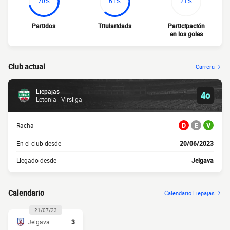
70%
61%
21%
Partidos
Titularidads
Participación
en los goles
Club actual
Carrera
Liepajas
4o
Letonia - Virsliga
Racha
D
E
V
En el club desde
20/06/2023
Llegado desde
Jelgava
Calendario
Calendario Liepajas
21/07/23
Jelgava
3