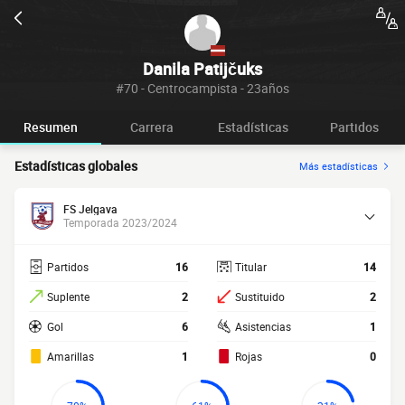
Danila Patijčuks
#70 - Centrocampista - 23años
Resumen
Carrera
Estadísticas
Partidos
Estadísticas globales
Más estadísticas
FS Jelgava
Temporada 2023/2024
Partidos
16
Titular
14
Suplente
2
Sustituido
2
Gol
6
Asistencias
1
Amarillas
1
Rojas
0