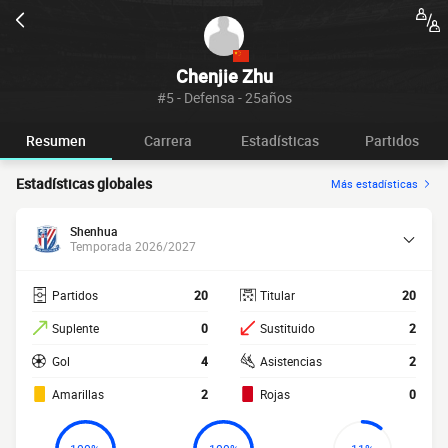
Chenjie Zhu
#5 - Defensa - 25años
Resumen
Carrera
Estadísticas
Partidos
Estadísticas globales
Más estadísticas
Shenhua
Temporada 2026/2027
Partidos
20
Titular
20
Suplente
0
Sustituido
2
Gol
4
Asistencias
2
Amarillas
2
Rojas
0