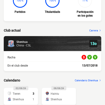
100%
100%
11%
Partidos
Titularidads
Participación
en los goles
Club actual
Carrera
Shenhua
13o
China - CSL
Racha
D
V
V
En el club desde
13/07/2018
Calendario
Calendario Shenhua
02/08/26
08/08/26
Tieren
3
Hainiu
Shenhua
1
Shenhua