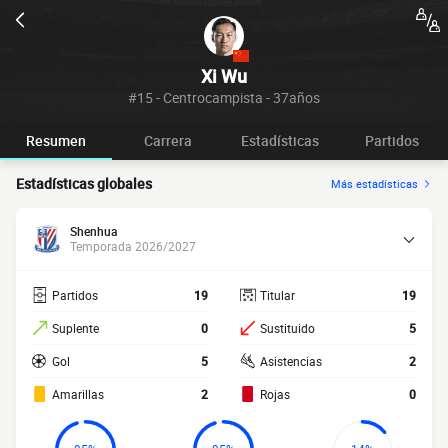
Xi Wu
#15 - Centrocampista - 37años
Resumen
Carrera
Estadísticas
Partidos
Estadísticas globales
Más estadísticas
Shenhua
Temporada 2026/2027
Partidos
19
Titular
19
Suplente
0
Sustituido
5
Gol
5
Asistencias
2
Amarillas
2
Rojas
0