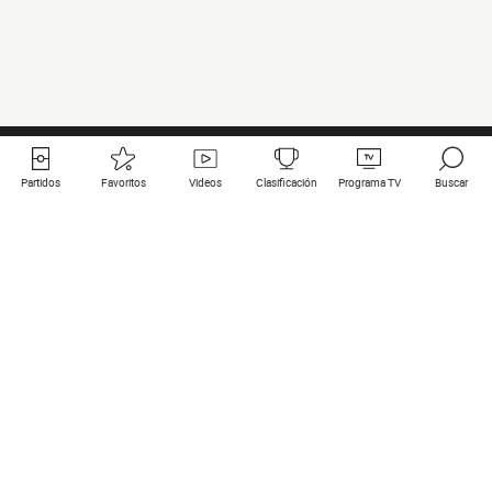
Partidos
Favoritos
Videos
Clasificación
Programa TV
Buscar
Enlaces útiles
Equipos
Todos los partidos
PSG
Partidos en directo
Bayern Munich
Últimos resultados
Real Madrid
Próximos partidos
Inter
Partidos en streaming
Juventus
Contacto
Manchester City
Menciones legales
Manchester United
Liverpool