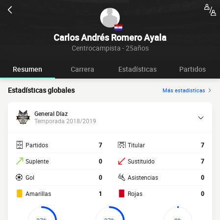
Carlos Andrés Romero Ayala
Centrocampista - 25años
Resumen
Carrera
Estadísticas
Partidos
Estadísticas globales
Más estadísticas
General Díaz
Temporada 2018/2019
Partidos
7
Titular
7
Suplente
0
Sustituido
7
Gol
0
Asistencias
0
Amarillas
1
Rojas
0